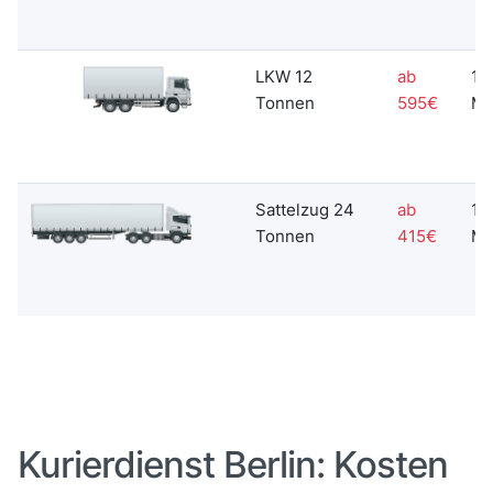
LKW 12
ab
18
Tonnen
595€
Mi
Sattelzug 24
ab
18
Tonnen
415€
Mi
Kurierdienst Berlin: Kosten