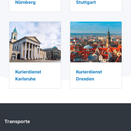
Nürnberg
Stuttgart
Kurierdienst
Kurierdienst
Karlsruhe
Dresden
Transporte