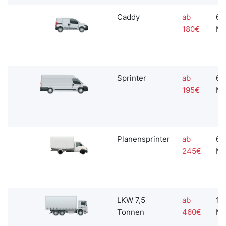
Caddy
ab
60
180€
Mi
Sprinter
ab
60
195€
Mi
Planensprinter
ab
60
245€
Mi
LKW 7,5
ab
18
Tonnen
460€
Mi