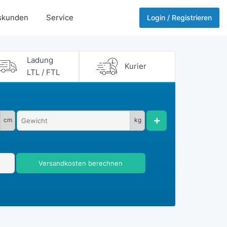
skunden
Service
Login / Registrieren
Ladung
Kurier
LTL / FTL
cm
kg
Versandkosten berechnen