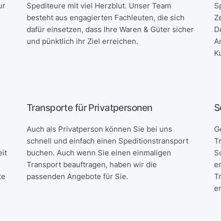
ur
Spediteure mit viel Herzblut. Unser Team
S
besteht aus engagierten Fachleuten, die sich
Z
dafür einsetzen, dass Ihre Waren & Güter sicher
D
und pünktlich ihr Ziel erreichen.
A
K
Transporte für Privatpersonen
S
Auch als Privatperson können Sie bei uns
G
schnell und einfach einen Speditionstransport
T
it
buchen. Auch wenn Sie einen einmaligen
S
Transport beauftragen, haben wir die
e
te
passenden Angebote für Sie.
T
e