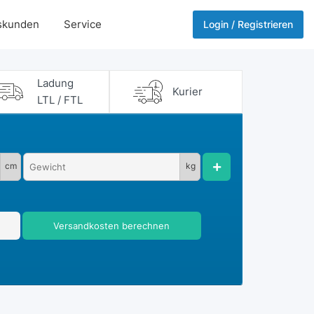
skunden
Service
Login / Registrieren
Ladung
Kurier
LTL / FTL
cm
kg
Versandkosten berechnen